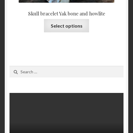
Skull bracelet Yak bone and howlite
This
Select options
product
has
multiple
variants.
The
options
Search
may
for:
be
chosen
on
the
product
page