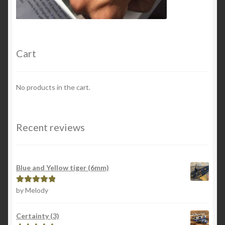
Cart
No products in the cart.
Recent reviews
Blue and Yellow tiger (6mm)
by Melody
Rated
5
out
of 5
Certainty (3)