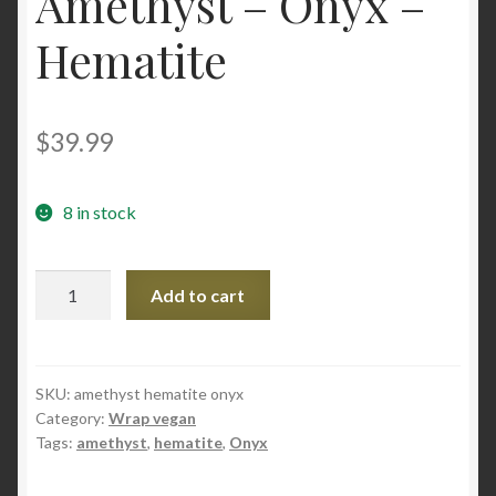
Amethyst – Onyx –
Hematite
Wishlist
Workshop
$
39.99
Home
8 in stock
Amethyst
Add to cart
–
Onyx
-
Hematite
SKU:
amethyst hematite onyx
Category:
Wrap vegan
quantity
Tags:
amethyst
,
hematite
,
Onyx