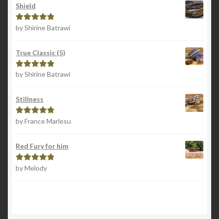
Shield
by Shirine Batrawi
Rated
5
out
of 5
True Classic (5)
by Shirine Batrawi
Rated
5
out
of 5
Stillness
by France Marlesu
Rated
5
out
of 5
Red Fury for him
by Melody
Rated
5
out
of 5