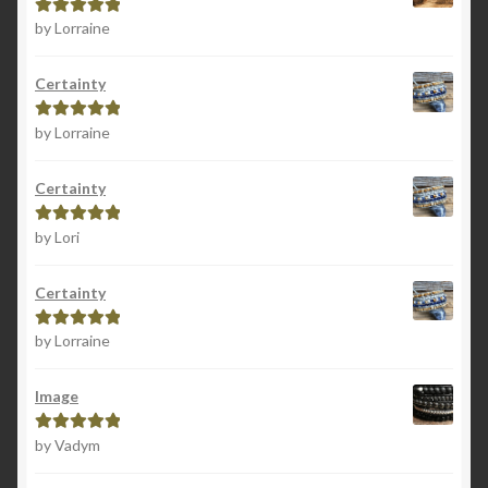
by Lorraine
Rated
5
out
of 5
Certainty
by Lorraine
Rated
5
out
of 5
Certainty
by Lori
Rated
5
out
of 5
Certainty
by Lorraine
Rated
5
out
of 5
Image
by Vadym
Rated
5
out
of 5